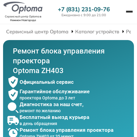
+7 (831) 231-09-76
Ежедневно с 9:00 до 21:00
Сервисный центр Optoma
в
Нижнем Новгороде
Сервисный центр Optoma
Каталог устройств
Рем
Ремонт блока управления
проектора
Optoma ZH403
Официальный сервис
Гарантийное обслуживание
проектора Optoma до 3 лет
Диагностика за наш счет,
ремонт по желанию
Бесплатный выезд курьера
в день обращения
Ремонт блока управления проектора
Optoma ZH403 от 35 минут