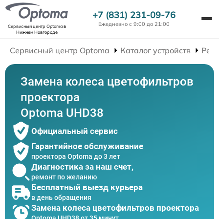
+7 (831) 231-09-76
Ежедневно с 9:00 до 21:00
Сервисный центр Optoma
в
Нижнем Новгороде
Сервисный центр Optoma
Каталог устройств
Рем
Замена колеса цветофильтров
проектора
Optoma UHD38
Официальный сервис
Гарантийное обслуживание
проектора Optoma до 3 лет
Диагностика за наш счет,
ремонт по желанию
Бесплатный выезд курьера
в день обращения
Замена колеса цветофильтров проектора
Optoma UHD38 от 35 минут