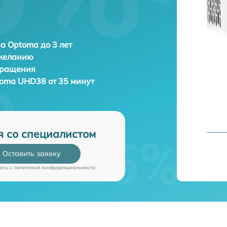
а Optoma до 3 лет
 желанию
бращения
oma UHD38 от 35 минут
я со специалистом
Оставить заявку
есь c
политикой конфиденциальности