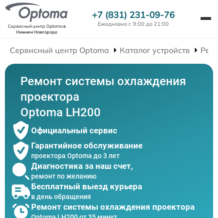
+7 (831) 231-09-76
Ежедневно с 9:00 до 21:00
Сервисный центр Optoma
в
Нижнем Новгороде
Сервисный центр Optoma
Каталог устройств
Рем
Ремонт системы охлаждения
проектора
Optoma LH200
Официальный сервис
Гарантийное обслуживание
проектора Optoma до 3 лет
Диагностика за наш счет,
ремонт по желанию
Бесплатный выезд курьера
в день обращения
Ремонт системы охлаждения проектора
Optoma LH200 от 35 минут