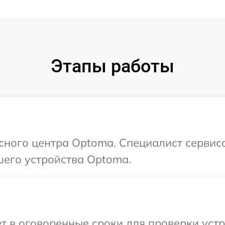
Этапы работы
исного центра Optoma. Специалист сервис
шего устройства Optoma.
т в оговоренные сроки для проверки уст