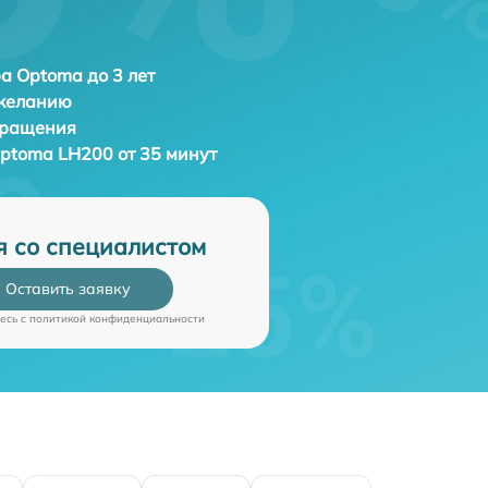
а Optoma до 3 лет
 желанию
бращения
ptoma LH200 от 35 минут
я со специалистом
Оставить заявку
есь c
политикой конфиденциальности