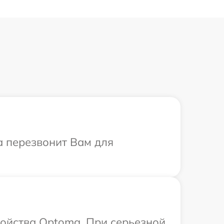
а перезвонит Вам для
ройства Optoma. При серьезной