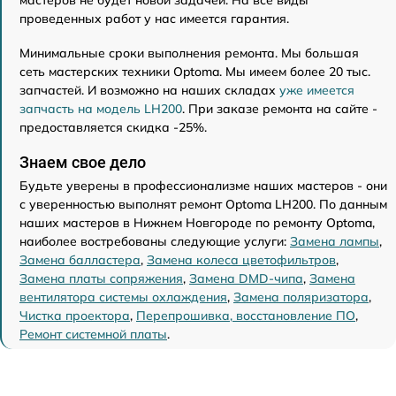
проведенных работ у нас имеется гарантия.
Минимальные сроки выполнения ремонта. Мы большая
сеть мастерских техники Optoma. Мы имеем более 20 тыс.
запчастей. И возможно на наших складах
уже имеется
запчасть на модель LH200
. При заказе ремонта на сайте -
предоставляется скидка -25%.
Знаем свое дело
Будьте уверены в профессионализме наших мастеров - они
с уверенностью выполнят ремонт Optoma LH200. По данным
наших мастеров в Нижнем Новгороде по ремонту Optoma,
наиболее востребованы следующие услуги:
Замена лампы
,
Замена балластера
,
Замена колеса цветофильтров
,
Замена платы сопряжения
,
Замена DMD-чипа
,
Замена
вентилятора системы охлаждения
,
Замена поляризатора
,
Чистка проектора
,
Перепрошивка, восстановление ПО
,
Ремонт системной платы
.