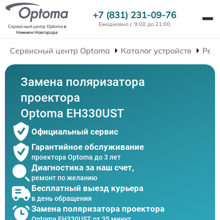
+7 (831) 231-09-76
Ежедневно с 9:00 до 21:00
Сервисный центр Optoma
в
Нижнем Новгороде
Сервисный центр Optoma
Каталог устройств
Рем
Замена поляризатора
проектора
Optoma EH330UST
Официальный сервис
Гарантийное обслуживание
проектора Optoma до 3 лет
Диагностика за наш счет,
ремонт по желанию
Бесплатный выезд курьера
в день обращения
Замена поляризатора проектора
Optoma EH330UST от 35 минут