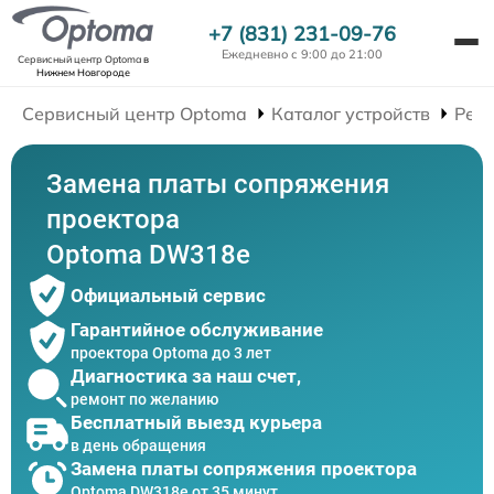
+7 (831) 231-09-76
Ежедневно с 9:00 до 21:00
Сервисный центр Optoma
в
Нижнем Новгороде
Сервисный центр Optoma
Каталог устройств
Рем
Замена платы сопряжения
проектора
Optoma DW318e
Официальный сервис
Гарантийное обслуживание
проектора Optoma до 3 лет
Диагностика за наш счет,
ремонт по желанию
Бесплатный выезд курьера
в день обращения
Замена платы сопряжения проектора
Optoma DW318e от 35 минут