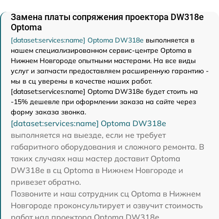
Замена платы сопряжения проектора DW318e
Optoma
[dataset:services:name] Optoma DW318e
выполняется в
нашем специализированном сервис-центре Optoma в
Нижнем Новгороде опытными мастерами. На все виды
услуг и запчасти предоставляем расширенную гарантию -
мы в сц уверены в качестве наших работ.
[dataset:services:name] Optoma DW318e будет стоить на
-15% дешевле при оформлении заказа на сайте через
форму заказа звонка.
[dataset:services:name] Optoma DW318e
выполняется на выезде, если не требует
габаритного оборудования и сложного ремонта. В
таких случаях наш мастер доставит Optoma
DW318e в сц Optoma в Нижнем Новгороде и
привезет обратно.
Позвоните и наш сотрудник сц Optoma в Нижнем
Новгороде проконсультирует и озвучит стоимость
работ над проектора Optoma DW318e.