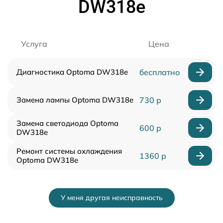
DW318e
Услуга
Цена
Диагностика Optoma DW318e
бесплатно
Замена лампы Optoma DW318e
730 р
Замена светодиода Optoma
600 р
DW318e
Ремонт системы охлаждения
1360 р
Optoma DW318e
У меня другая неисправность