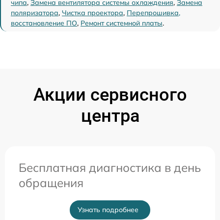
чипа
,
Замена вентилятора системы охлаждения
,
Замена
поляризатора
,
Чистка проектора
,
Перепрошивка,
восстановление ПО
,
Ремонт системной платы
.
Акции сервисного
центра
Бесплатная диагностика в день
обращения
Узнать подробнее