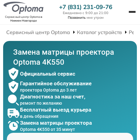
+7 (831) 231-09-76
Ежедневно с 9:00 до 21:00
Сервисный центр Optoma
в
Позвонить
мне утром
Нижнем Новгороде
Сервисный центр Optoma
Каталог устройств
Рем
Замена матрицы проектора
Optoma 4K550
Официальный сервис
Гарантийное обслуживание
проектора Optoma до 3 лет
Диагностика за наш счет,
ремонт по желанию
Бесплатный выезд курьера
в день обращения
Замена матрицы проектора
Optoma 4K550 от 35 минут