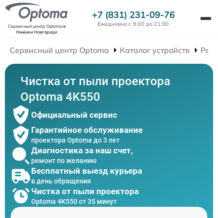
+7 (831) 231-09-76
Ежедневно с 9:00 до 21:00
Сервисный центр Optoma
в
Нижнем Новгороде
Сервисный центр Optoma
Каталог устройств
Рем
Чистка от пыли проектора
Optoma 4K550
Официальный сервис
Гарантийное обслуживание
проектора Optoma до 3 лет
Диагностика за наш счет,
ремонт по желанию
Бесплатный выезд курьера
в день обращения
Чистка от пыли проектора
Optoma 4K550 от 35 минут