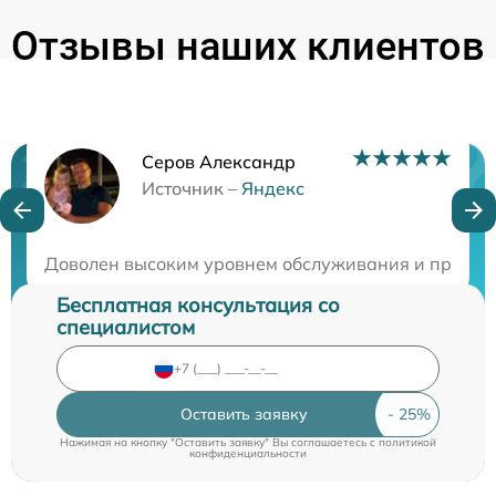
Отзывы наших клиентов
Серов Александр
Нужна консультация?
Источник –
Яндекс
Закажите бесплатную консультацию
Доволен высоким уровнем обслуживания и професс
Бесплатная консультация со
специалистом
Оставить заявку
Нажимая на кнопку "Оставить заявку" Вы соглашаетесь c
политикой
конфиденциальности